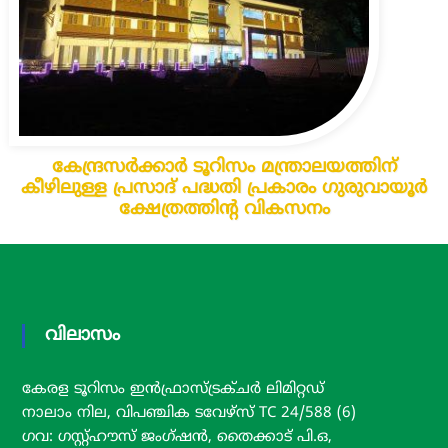
കേന്ദ്രസർക്കാർ ടൂറിസം മന്ത്രാലയത്തിന്
കീഴിലുള്ള പ്രസാദ് പദ്ധതി പ്രകാരം ഗുരുവായൂർ
ക്ഷേത്രത്തിന്റ വികസനം
വിലാസം
കേരള ടൂറിസം ഇൻഫ്രാസ്ട്രക്ചർ ലിമിറ്റഡ്
നാലാം നില, വിപഞ്ചിക ടവേഴ്സ് TC 24/588 (6)
ഗവ: ഗസ്റ്റ്ഹൗസ് ജംഗ്ഷൻ, തൈക്കാട് പി.ഒ,