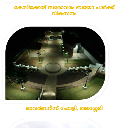
കോഴിക്കോട് സരോവരം ബയോ പാർക്ക്
വികസനം
ഓവർബറീസ് ഫോളി, തലശ്ശേരി