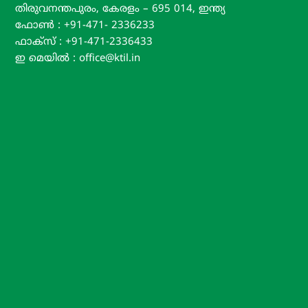
തിരുവനന്തപുരം, കേരളം – 695 014, ഇന്ത്യ
ഫോൺ : +91-471- 2336233
ഫാക്സ് : +91-471-2336433
ഇ മെയിൽ : office@ktil.in