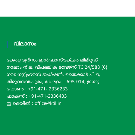
T
I
L
വിലാസം
കേരള ടൂറിസം ഇൻഫ്രാസ്ട്രക്ചർ ലിമിറ്റഡ്
നാലാം നില, വിപഞ്ചിക ടവേഴ്സ് TC 24/588 (6)
ഗവ: ഗസ്റ്റ്ഹൗസ് ജംഗ്ഷൻ, തൈക്കാട് പി.ഒ,
തിരുവനന്തപുരം, കേരളം – 695 014, ഇന്ത്യ
ഫോൺ : +91-471- 2336233
ഫാക്സ് : +91-471-2336433
ഇ മെയിൽ : office@ktil.in