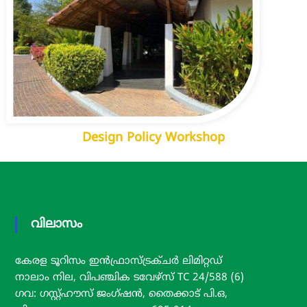
n
a
f
s
t
r
r
a
u
s
c
t
t
r
u
r
u
e
c
Design Policy Workshop
L
t
t
u
d
r
.
–
e
K
L
വിലാസം
T
t
I
d
L
കേരള ടൂറിസം ഇൻഫ്രാസ്ട്രക്ചർ ലിമിറ്റഡ്
.
നാലാം നില, വിപഞ്ചിക ടവേഴ്സ് TC 24/588 (6)
–
ഗവ: ഗസ്റ്റ്ഹൗസ് ജംഗ്ഷൻ, തൈക്കാട് പി.ഒ,
K