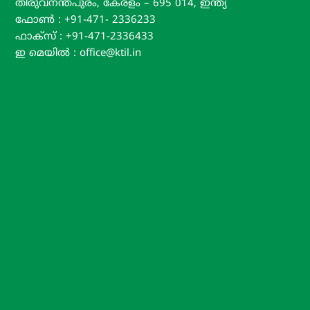
തിരുവനന്തപുരം, കേരളം – 695 014, ഇന്ത്യ
T
ഫോൺ : +91-471- 2336233
I
ഫാക്സ് : +91-471-2336433
L
ഇ മെയിൽ : office@ktil.in