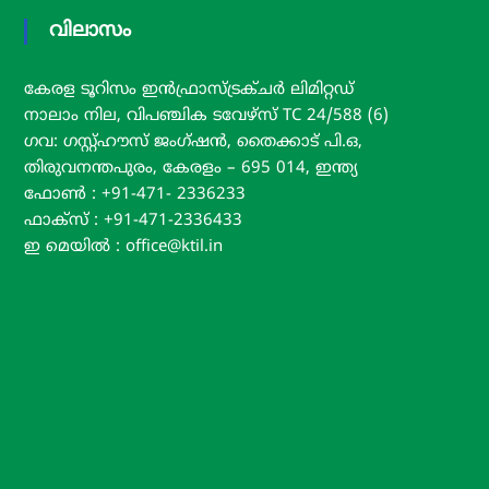
T
വിലാസം
I
L
കേരള ടൂറിസം ഇൻഫ്രാസ്ട്രക്ചർ ലിമിറ്റഡ്
നാലാം നില, വിപഞ്ചിക ടവേഴ്സ് TC 24/588 (6)
ഗവ: ഗസ്റ്റ്ഹൗസ് ജംഗ്ഷൻ, തൈക്കാട് പി.ഒ,
തിരുവനന്തപുരം, കേരളം – 695 014, ഇന്ത്യ
ഫോൺ : +91-471- 2336233
ഫാക്സ് : +91-471-2336433
ഇ മെയിൽ : office@ktil.in